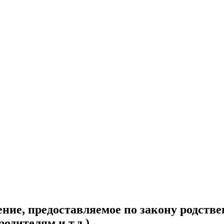
ние, предоставляемое по закону родств
одителям и т.д.).